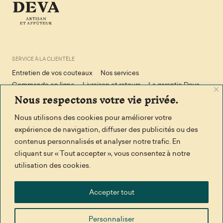
SERVICE À LA CLIENTÈLE
Entretien de vos couteaux
Nos services
Commande en ligne
Livraison et retours
La garantie Deva
Nous respectons votre vie privée.
Conditions de vente
Politique de confidendialité
Politique en matière de cookies
Nous utilisons des cookies pour améliorer votre
expérience de navigation, diffuser des publicités ou des
contenus personnalisés et analyser notre trafic. En
RESTONS EN CONTACT
cliquant sur « Tout accepter », vous consentez à notre
Facebook
Écrivez-nous
utilisation des cookies.
MERCI À
Accepter tout
Personnaliser