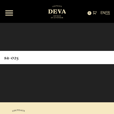
EN
FR
0
sa-025