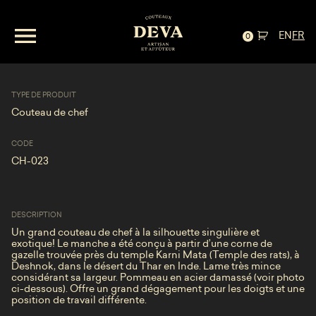
EN
FR
Chef — acier carbone et gazelle
0
TYPE DE PRODUIT
Couteau de chef
CODE
CH-023
DESCRIPTION
Un grand couteau de chef à la silhouette singulière et
exotique! Le manche a été conçu à partir d’une corne de
gazelle trouvée près du temple Karni Mata (Temple des rats), à
Deshnok, dans le désert du Thar en Inde. Lame très mince
considérant sa largeur. Pommeau en acier damassé (voir photo
ci-dessous). Offre un grand dégagement pour les doigts et une
position de travail différente.