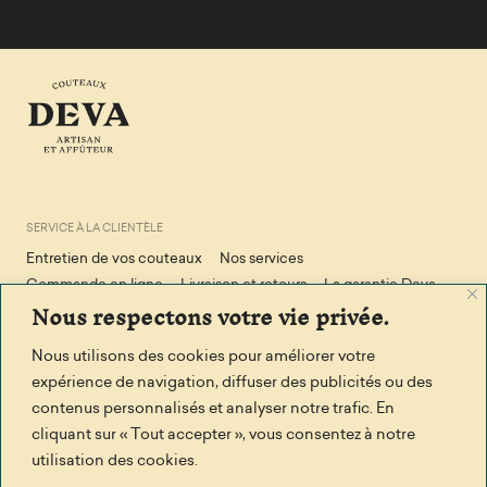
SERVICE À LA CLIENTÈLE
Entretien de vos couteaux
Nos services
Commande en ligne
Livraison et retours
La garantie Deva
Nous respectons votre vie privée.
Conditions de vente
Politique de confidendialité
Politique en matière de cookies
Nous utilisons des cookies pour améliorer votre
expérience de navigation, diffuser des publicités ou des
contenus personnalisés et analyser notre trafic. En
RESTONS EN CONTACT
cliquant sur « Tout accepter », vous consentez à notre
Facebook
Écrivez-nous
utilisation des cookies.