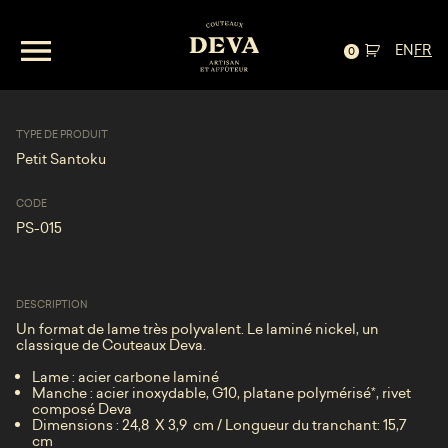
EN
FR
Petit Santoku — acier laminé et platane
0
TYPE DE PRODUIT
Petit Santoku
CODE
PS-015
DESCRIPTION
Un format de lame très polyvalent. Le laminé nickel, un
classique de Couteaux Deva.
Lame : acier carbone laminé
Manche : acier inoxydable, G10, platane polymérisé
*
, rivet
composé Deva
Dimensions : 24,8
X 3,9
cm / Longueur du tranchant: 15,7
cm