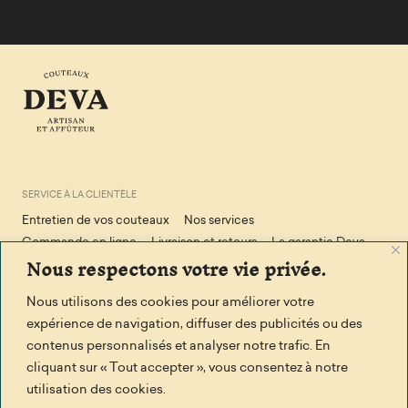
SERVICE À LA CLIENTÈLE
Entretien de vos couteaux
Nos services
Commande en ligne
Livraison et retours
La garantie Deva
Nous respectons votre vie privée.
Conditions de vente
Politique de confidendialité
Politique en matière de cookies
Nous utilisons des cookies pour améliorer votre
expérience de navigation, diffuser des publicités ou des
contenus personnalisés et analyser notre trafic. En
RESTONS EN CONTACT
cliquant sur « Tout accepter », vous consentez à notre
Facebook
Écrivez-nous
utilisation des cookies.