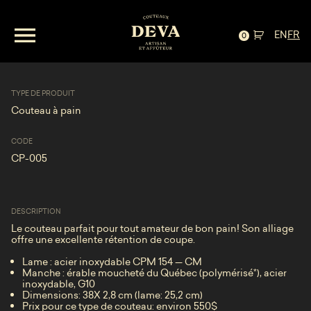
EN
FR
Couteau à pain — inox et érable moucheté
0
TYPE DE PRODUIT
Couteau à pain
CODE
CP-005
DESCRIPTION
Le couteau parfait pour tout amateur de bon pain! Son alliage
offre une excellente rétention de coupe.
Lame : acier inoxydable CPM 154 — CM
Manche : érable moucheté du Québec (polymérisé
*
), acier
inoxydable, G10
Dimensions: 38X 2,8 cm (lame: 25,2 cm)
Prix pour ce type de couteau: environ 550$