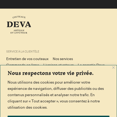
SERVICE À LA CLIENTÈLE
Entretien de vos couteaux
Nos services
Commande en ligne
Livraison et retours
La garantie Deva
Nous respectons votre vie privée.
Conditions de vente
Politique de confidendialité
Politique en matière de cookies
Nous utilisons des cookies pour améliorer votre
expérience de navigation, diffuser des publicités ou des
contenus personnalisés et analyser notre trafic. En
RESTONS EN CONTACT
cliquant sur « Tout accepter », vous consentez à notre
Facebook
Écrivez-nous
utilisation des cookies.