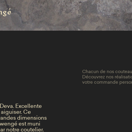
engé
Chacun de nos couteaux
Découvrez nos réalisatio
votre commande person
 Deva. Excellente
 aiguiser. Ce
grandes dimensions
e wengé est muni
r notre coutelier.