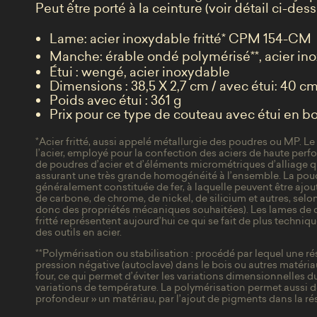
Peut être porté à la ceinture (voir détail ci-dess
Lame: acier inoxydable fritté
*
CPM 154-CM
Manche: érable ondé polymérisé
**
, acier i
Étui : wengé, acier inoxydable
Dimensions : 38,5 X 2,7 cm / avec étui: 40 c
Poids avec étui : 361 g
Prix pour ce type de couteau avec étui en b
*
Acier fritté, aussi appelé métallurgie des poudres ou MP. Le 
l’acier, employé pour la confection des aciers de haute perfo
de poudres d’acier et d’éléments micrométriques d’alliage q
assurant une très grande homogénéité à l’ensemble. La pou
généralement constituée de fer, à laquelle peuvent être ajo
de carbone, de chrome, de nickel, de silicium et autres, selon 
donc des propriétés mécaniques souhaitées). Les lames de 
fritté représentent aujourd’hui ce qui se fait de plus techni
des outils en acier.
**
Polymérisation ou stabilisation : procédé par lequel une ré
pression négative (autoclave) dans le bois ou autres matériau
four, ce qui permet d’éviter les variations dimensionnelles du
variations de température. La polymérisation permet aussi d
profondeur » un matériau, par l’ajout de pigments dans la rés