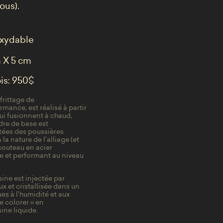
ous).
noxydable
m X 5 cm
ois: 950$
frittage de
rmance, est réalisé à partir
ui fusionnent à chaud,
dre de base est
utées des poussières
la nature de l’alliage (et
couteau en acier
que et performant au niveau
sine est injectée par
x et cristallisée dans un
es à l’humidité et aux
e colorer « en
ine liquide.