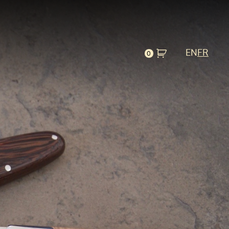
EN
FR
0